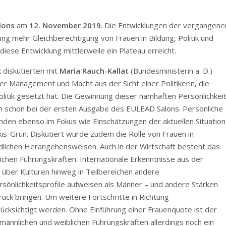
lons
am
12. November 2019
. Die Entwicklungen der vergangene
ung mehr Gleichberechtigung von Frauen in Bildung, Politik und
iese Entwicklung mittlerweile ein Plateau erreicht.
k diskutierten mit
Maria Rauch-Kallat
(Bundesministerin a. D.)
ber Management und Macht aus der Sicht einer Politikerin, die
olitik gesetzt hat. Die Gewinnung dieser namhaften Persönlichkei
h schon bei der ersten Ausgabe des EULEAD Salons. Persönliche
tanden ebenso im Fokus wie Einschätzungen der aktuellen Situation
is-Grün. Diskutiert wurde zudem die Rolle von Frauen in
dlichen Herangehensweisen. Auch in der Wirtschaft besteht das
chen Führungskräften. Internationale Erkenntnisse aus der
 über Kulturen hinweg in Teilbereichen andere
sönlichkeitsprofile aufweisen als Männer – und andere Stärken
uck bringen. Um weitere Fortschritte in Richtung
ücksichtigt werden. Ohne Einführung einer Frauenquote ist der
ännlichen und weiblichen Führungskräften allerdings noch ein