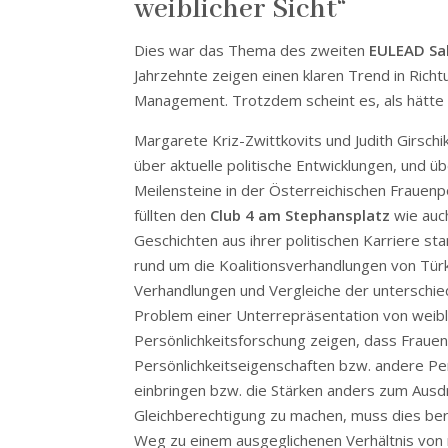
weiblicher Sicht“
Dies war das Thema des zweiten
EULEAD Sa
Jahrzehnte zeigen einen klaren Trend in Richt
Management. Trotzdem scheint es, als hätte d
Margarete Kriz-Zwittkovits und Judith Girschi
über aktuelle politische Entwicklungen, und ü
Meilensteine in der Österreichischen Frauenp
füllten den
Club 4 am Stephansplatz
wie auc
Geschichten aus ihrer politischen Karriere s
rund um die Koalitionsverhandlungen von Türk
Verhandlungen und Vergleiche der unterschie
Problem einer Unterrepräsentation von weibli
Persönlichkeitsforschung zeigen, dass Frauen
Persönlichkeitseigenschaften bzw. andere Per
einbringen bzw. die Stärken anders zum Ausdr
Gleichberechtigung zu machen, muss dies ber
Weg zu einem ausgeglichenen Verhältnis von m