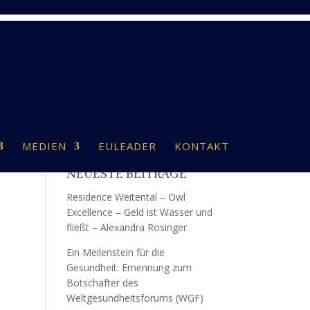
MEDIEN
EULEADER
KONTAKT
NEUESTE BEITRÄGE
Residence Weitental – Owl
Excellence – Geld ist Wasser und
fließt – Alexandra Rosinger
Ein Meilenstein für die
Gesundheit: Ernennung zum
Botschafter des
Weltgesundheitsforums (WGF)