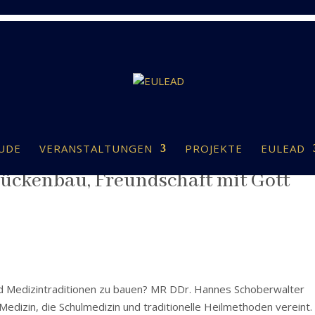
UDE
VERANSTALTUNGEN
PROJEKTE
EULEAD
rückenbau, Freundschaft mit Gott
nd Medizintraditionen zu bauen? MR DDr. Hannes Schoberwalter
 Medizin, die Schulmedizin und traditionelle Heilmethoden vereint.