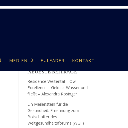
MEDIEN
EULEADER
KONTAKT
NEUESTE BEITRÄGE
Residence Weitental – Owl
Excellence – Geld ist Wasser und
fließt – Alexandra Rosinger
Ein Meilenstein für die
Gesundheit: Ernennung zum
Botschafter des
Weltgesundheitsforums (WGF)