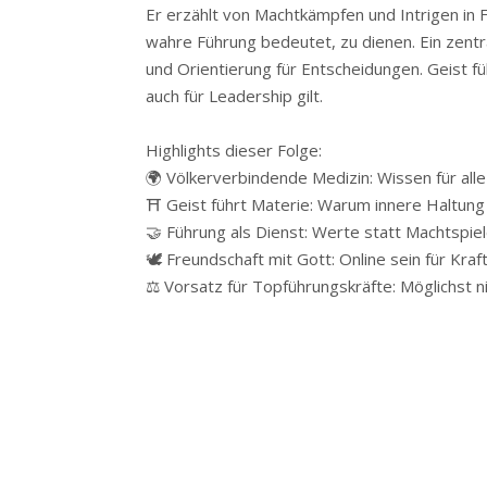
Er erzählt von Machtkämpfen und Intrigen in 
wahre Führung bedeutet, zu dienen. Ein zentra
und Orientierung für Entscheidungen. Geist füh
auch für Leadership gilt.
Highlights dieser Folge:
🌍 Völkerverbindende Medizin: Wissen für al
⛩️ Geist führt Materie: Warum innere Haltung
🤝 Führung als Dienst: Werte statt Machtspie
🕊️ Freundschaft mit Gott: Online sein für Kraf
⚖️ Vorsatz für Topführungskräfte: Möglichs