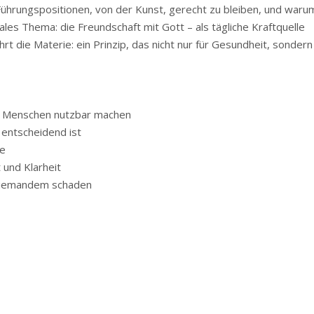
Führungspositionen, von der Kunst, gerecht zu bleiben, und waru
les Thema: die Freundschaft mit Gott – als tägliche Kraftquelle
rt die Materie: ein Prinzip, das nicht nur für Gesundheit, sondern
le Menschen nutzbar machen
 entscheidend ist
le
t und Klarheit
t niemandem schaden