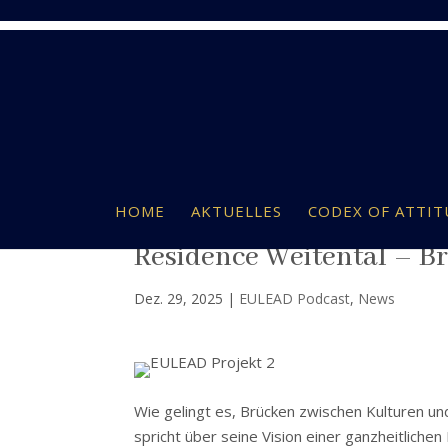
HOME
AKTUELLES
CODEX OF ATTIT
Residence Weitental – B
Dez. 29, 2025
|
EULEAD Podcast
,
News
Wie gelingt es, Brücken zwischen Kulturen u
spricht über seine Vision einer ganzheitlichen